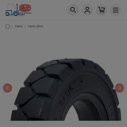
/
Opony
/
Opony pełne