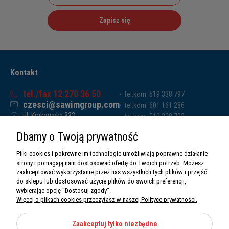
Zapisz się
Kontakt
tel./fax 12 270 36 50
tel.kom. 519 338 797
czesci@sawimgroup.com
tel.kom. 601 161 286
ul. Krakowska 332,
tel.kom. 519 338 793
32-080 Zabierzów
tel.kom. 661 011 669
Dbamy o Twoją prywatność
Sawim Group Mariusz Zdyb sp. k.
NIP: 5130284470
Pliki cookies i pokrewne im technologie umożliwiają poprawne działanie
REGON: 5246591010
strony i pomagają nam dostosować ofertę do Twoich potrzeb. Możesz
zaakceptować wykorzystanie przez nas wszystkich tych plików i przejść
do sklepu lub dostosować użycie plików do swoich preferencji,
wybierając opcję "Dostosuj zgody".
Więcej o plikach cookies przeczytasz w naszej Polityce prywatności.
O nas
Informacje
Zaakceptuj tylko niezbędne