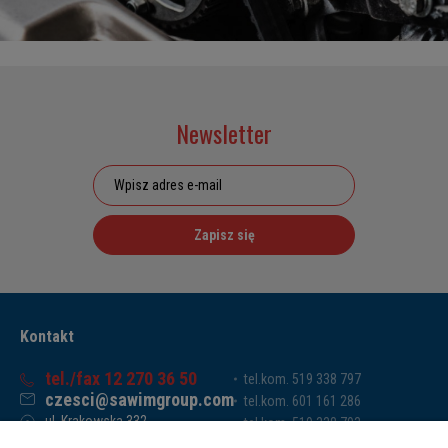
Newsletter
Zapisz się
Kontakt
tel./fax 12 270 36 50
tel.kom. 519 338 797
czesci@sawimgroup.com
tel.kom. 601 161 286
ul. Krakowska 332,
tel.kom. 519 338 793
32-080 Zabierzów
tel.kom. 661 011 669