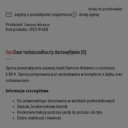
dodaj do przechowalni
zapytaj o produkt
poleć znajomemu
dodaj opinię
Producent:
Samson Advance
Kod produktu:
CFE3-916EB
Opis
Dane techniczne
Koszty dostawy
Opinie (0)
Opona pneumatyczna uznanej marki Samson Advance o rozmiarze
6.00-9 . Opona pompowana jest sprzedawana w komplecie z dętką oraz
ochraniaczem.
Informacje szczegółowe
Do uniwersalnego stosowania w wózkach podnośnikowych
Głęboki, bezkierunkowy bieżnik
Doskonała trakcja podczas jazdy do przodu i do tyłu
Dobra stabilność i trwałość