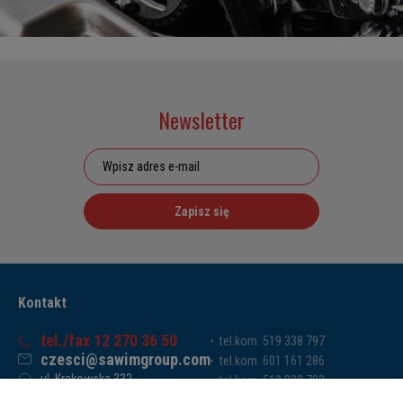
Newsletter
Zapisz się
Kontakt
tel./fax 12 270 36 50
tel.kom. 519 338 797
czesci@sawimgroup.com
tel.kom. 601 161 286
ul. Krakowska 332,
tel.kom. 519 338 793
32-080 Zabierzów
tel.kom. 661 011 669