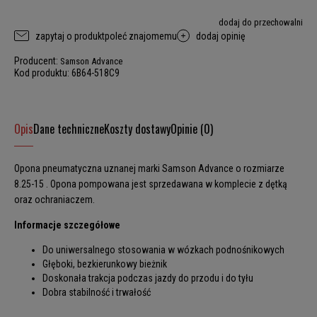
dodaj do przechowalni
zapytaj o produkt
poleć znajomemu
dodaj opinię
Producent:
Samson Advance
Kod produktu:
6B64-518C9
Opis
Dane techniczne
Koszty dostawy
Opinie (0)
Opona pneumatyczna uznanej marki Samson Advance o rozmiarze
8.25-15 . Opona pompowana jest sprzedawana w komplecie z dętką
oraz ochraniaczem.
Informacje szczegółowe
Do uniwersalnego stosowania w wózkach podnośnikowych
Głęboki, bezkierunkowy bieżnik
Doskonała trakcja podczas jazdy do przodu i do tyłu
Dobra stabilność i trwałość