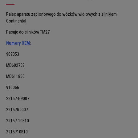
Palec aparatu zapłonowego do wózków widłowych z silnikiem
Continental
Pasuje do silników TM27
Numery OEM:
909353
MD602758
MD611850
916066
22157-R9007
22157R9007
22157-10B10
2215710B10