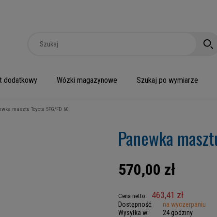
t dodatkowy
Wózki magazynowe
Szukaj po wymiarze
ewka masztu Toyota 5FG/FD 60
Panewka maszt
570,00 zł
463,41 zł
Cena netto:
Dostępność:
na wyczerpaniu
Wysyłka w:
24 godziny