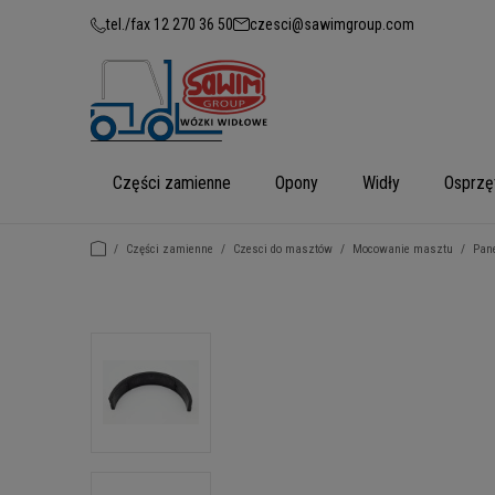
tel./fax 12 270 36 50
czesci@sawimgroup.com
Części zamienne
Opony
Widły
Osprzę
/
Części zamienne
/
Czesci do masztów
/
Mocowanie masztu
/
Pan