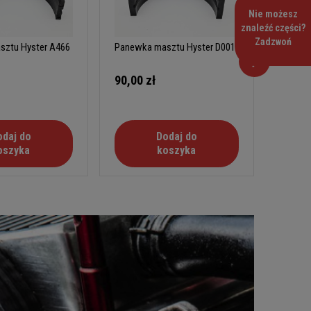
Nie możesz
znaleźć części?
Zadzwoń
ztu Hyster A466
Panewka masztu Hyster D001
Panewk
90,00 zł
90,00
odaj do
Dodaj do
oszyka
koszyka