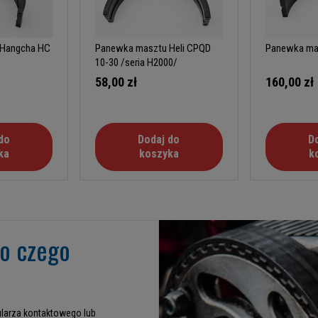
 Hangcha HC
Panewka masztu Heli CPQD
Panewka mas
10-30 /seria H2000/
58,00 zł
160,00 zł
do
Dodaj do
D
ka
koszyka
k
go czego
larza kontaktowego lub