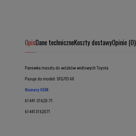
Opis
Dane techniczne
Koszty dostawy
Opinie (0)
Panewka masztu do wózków widłowych Toyota
Pasuje do modeli: 5FG/FD 60
Numery OEM:
61441-31620-71
614413162071