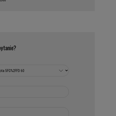
FD60
ytanie?