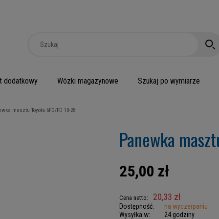
t dodatkowy
Wózki magazynowe
Szukaj po wymiarze
ewka masztu Toyota 6FG/FD 10-28
Panewka maszt
25,00 zł
20,33 zł
Cena netto:
Dostępność:
na wyczerpaniu
Wysyłka w:
24 godziny