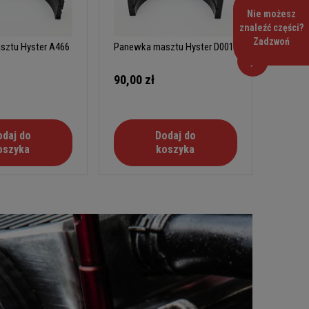
Nie możesz
znaleźć części?
Zadzwoń
ztu Hyster A466
Panewka masztu Hyster D001
Panewk
90,00 zł
90,00
odaj do
Dodaj do
oszyka
koszyka