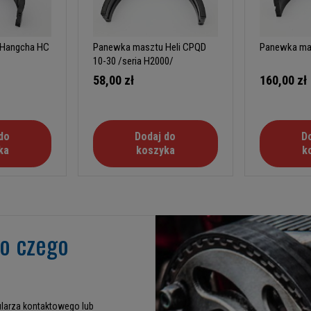
 Hangcha HC
Panewka masztu Heli CPQD
Panewka mas
10-30 /seria H2000/
58,00 zł
160,00 zł
do
Dodaj do
D
ka
koszyka
k
go czego
larza kontaktowego lub