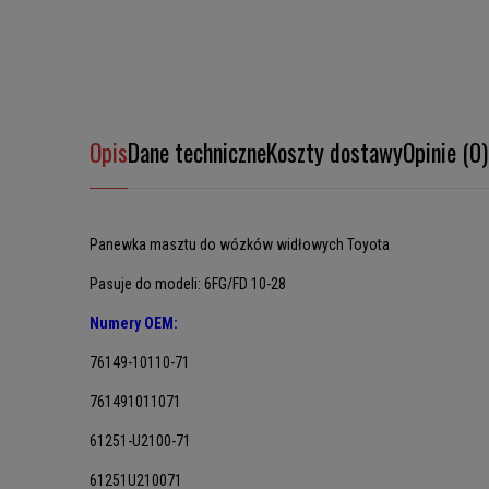
Opis
Dane techniczne
Koszty dostawy
Opinie (0)
Panewka masztu do wózków widłowych Toyota
Pasuje do modeli: 6FG/FD 10-28
Numery OEM:
76149-10110-71
761491011071
61251-U2100-71
61251U210071