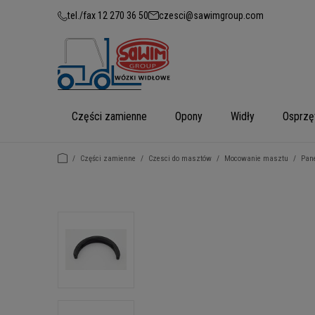
tel./fax 12 270 36 50
czesci@sawimgroup.com
Części zamienne
Opony
Widły
Osprzę
/
Części zamienne
/
Czesci do masztów
/
Mocowanie masztu
/
Pan