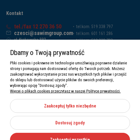
Kontakt
tel./fax 12 270 36 50
tel.kom. 519 338 797
czesci@sawimgroup.com
tel.kom. 601 161 286
ul. Krakowska 332,
tel.kom. 519 338 793
32-080 Zabierzów
tel.kom. 661 011 669
Dbamy o Twoją prywatność
Sawim Group Mariusz Zdyb sp. k.
NIP: 5130284470
Pliki cookies i pokrewne im technologie umożliwiają poprawne działanie
REGON: 5246591010
strony i pomagają nam dostosować ofertę do Twoich potrzeb. Możesz
zaakceptować wykorzystanie przez nas wszystkich tych plików i przejść
do sklepu lub dostosować użycie plików do swoich preferencji,
wybierając opcję "Dostosuj zgody".
Więcej o plikach cookies przeczytasz w naszej Polityce prywatności.
O nas
Informacje
Zaakceptuj tylko niezbędne
Moje konto
Dostosuj zgody
Kategorie
Zaakceptuj wszystkie