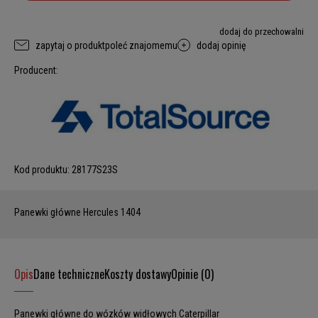
dodaj do przechowalni
zapytaj o produkt
poleć znajomemu
dodaj opinię
Producent:
Kod produktu:
28177S23S
Panewki główne Hercules 1404
Opis
Dane techniczne
Koszty dostawy
Opinie (0)
Panewki główne do wózków widłowych Caterpillar