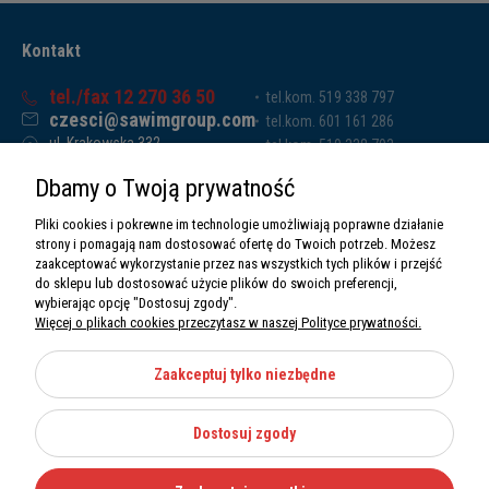
Kontakt
tel./fax 12 270 36 50
tel.kom. 519 338 797
czesci@sawimgroup.com
tel.kom. 601 161 286
ul. Krakowska 332,
tel.kom. 519 338 793
32-080 Zabierzów
tel.kom. 661 011 669
Dbamy o Twoją prywatność
Sawim Group Mariusz Zdyb sp. k.
NIP: 5130284470
Pliki cookies i pokrewne im technologie umożliwiają poprawne działanie
REGON: 5246591010
strony i pomagają nam dostosować ofertę do Twoich potrzeb. Możesz
zaakceptować wykorzystanie przez nas wszystkich tych plików i przejść
do sklepu lub dostosować użycie plików do swoich preferencji,
wybierając opcję "Dostosuj zgody".
Więcej o plikach cookies przeczytasz w naszej Polityce prywatności.
O nas
Informacje
Zaakceptuj tylko niezbędne
Moje konto
Dostosuj zgody
Kategorie