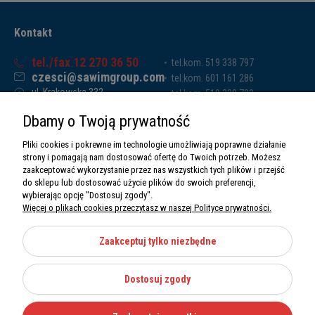
Kontakt
tel./fax 12 270 36 50
tel.kom. 519 338 797
czesci@sawimgroup.com
tel.kom. 601 161 286
ul. Krakowska 332,
tel.kom. 519 338 793
32-080 Zabierzów
tel.kom. 661 011 669
Dbamy o Twoją prywatność
Sawim Group Mariusz Zdyb sp. k.
NIP: 5130284470
Pliki cookies i pokrewne im technologie umożliwiają poprawne działanie
REGON: 5246591010
strony i pomagają nam dostosować ofertę do Twoich potrzeb. Możesz
zaakceptować wykorzystanie przez nas wszystkich tych plików i przejść
do sklepu lub dostosować użycie plików do swoich preferencji,
wybierając opcję "Dostosuj zgody".
Więcej o plikach cookies przeczytasz w naszej Polityce prywatności.
O nas
Informacje
Zaakceptuj tylko niezbędne
Moje konto
Dostosuj zgody
Kategorie