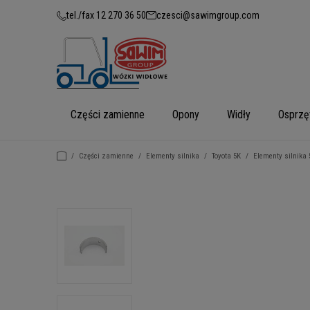
tel./fax 12 270 36 50
czesci@sawimgroup.com
Części zamienne
Opony
Widły
Osprzę
/
Części zamienne
/
Elementy silnika
/
Toyota 5K
/
Elementy silnika 