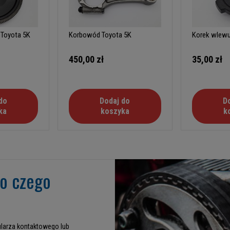
Toyota 5K
Korbowód Toyota 5K
Korek wlewu
450,00 zł
35,00 zł
do
Dodaj do
D
ka
koszyka
k
go czego
larza kontaktowego lub