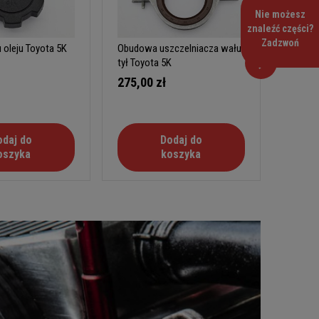
Nie możesz
znaleźć części?
Zadzwoń
 oleju Toyota 5K
Obudowa uszczelniacza wału
Panewk
tył Toyota 5K
0,25
275,00 zł
290,0
odaj do
Dodaj do
oszyka
koszyka