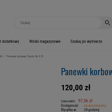
t dodatkowy
Wózki magazynowe
Szukaj po wymiarze
5K
/
Panewki korbowe Toyota 5K 0,75
Panewki korbow
120,00 zł
97,56 zł
Cena netto:
Dostępność:
na wyczerpaniu
Wysyłka w:
24 godziny