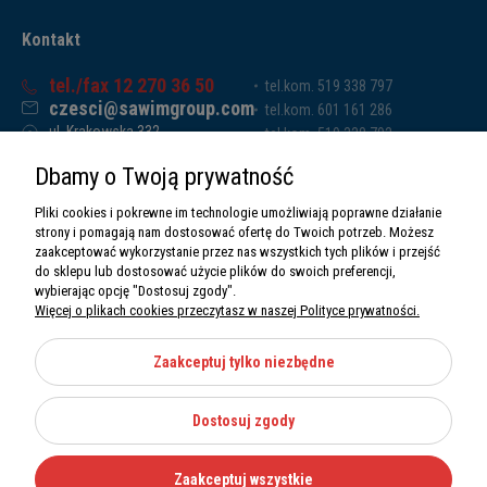
Kontakt
tel./fax 12 270 36 50
tel.kom. 519 338 797
czesci@sawimgroup.com
tel.kom. 601 161 286
ul. Krakowska 332,
tel.kom. 519 338 793
32-080 Zabierzów
tel.kom. 661 011 669
Dbamy o Twoją prywatność
Sawim Group Mariusz Zdyb sp. k.
NIP: 5130284470
Pliki cookies i pokrewne im technologie umożliwiają poprawne działanie
REGON: 5246591010
strony i pomagają nam dostosować ofertę do Twoich potrzeb. Możesz
zaakceptować wykorzystanie przez nas wszystkich tych plików i przejść
do sklepu lub dostosować użycie plików do swoich preferencji,
wybierając opcję "Dostosuj zgody".
Więcej o plikach cookies przeczytasz w naszej Polityce prywatności.
O nas
Informacje
Zaakceptuj tylko niezbędne
Moje konto
Dostosuj zgody
Kategorie
Zaakceptuj wszystkie