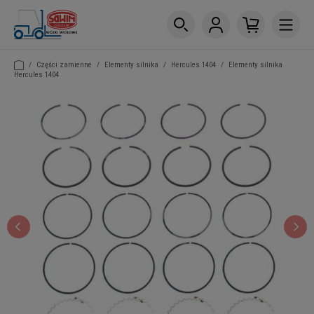
/
Części zamienne
/
Elementy silnika
/
Hercules 1404
/
Elementy silnika
Hercules 1404