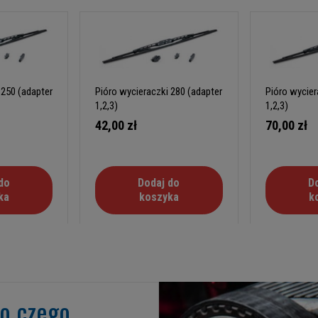
 250 (adapter
Pióro wycieraczki 280 (adapter
Pióro wycier
1,2,3)
1,2,3)
42,00 zł
70,00 zł
do
Dodaj do
D
ka
koszyka
k
go czego