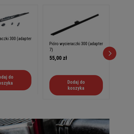
aczki 300 (adapter
Pióro w
Pióro wycieraczki 300 (adapter
1,2,3)
7)
70,00
55,00 zł
odaj do
Dodaj do
oszyka
koszyka