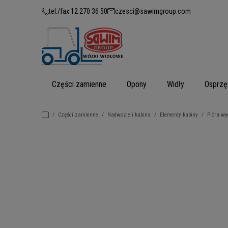
tel./fax 12 270 36 50
czesci@sawimgroup.com
Części zamienne
Opony
Widły
Osprzę
/
Części zamienne
/
Nadwozie i kabina
/
Elementy kabiny
/
Pióra wy