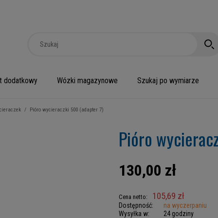
t dodatkowy
Wózki magazynowe
Szukaj po wymiarze
cieraczek
/
Pióro wycieraczki 500 (adapter 7)
Pióro wycieracz
130,00 zł
105,69 zł
Cena netto:
Dostępność:
na wyczerpaniu
Wysyłka w:
24 godziny