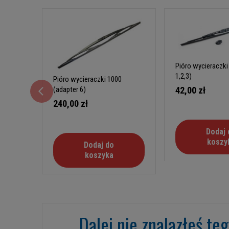
Pióro wycieraczki
1,2,3)
Pióro wycieraczki 1000
(adapter 6)
42,00 zł
240,00 zł
Dodaj 
koszy
Dodaj do
koszyka
Dalej nie znalazłeś te