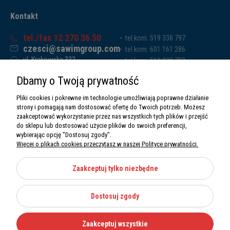
Kontakt
tel./fax 12 270 36 50
tel.kom. 519 338 797
czesci@sawimgroup.com
tel.kom. 601 161 286
ul. Krakowska 332,
tel.kom. 519 338 793
32-080 Zabierzów
tel.kom. 661 011 669
Dbamy o Twoją prywatność
Sawim Group Mariusz Zdyb sp. k.
NIP: 5130284470
Pliki cookies i pokrewne im technologie umożliwiają poprawne działanie
REGON: 5246591010
strony i pomagają nam dostosować ofertę do Twoich potrzeb. Możesz
zaakceptować wykorzystanie przez nas wszystkich tych plików i przejść
do sklepu lub dostosować użycie plików do swoich preferencji,
wybierając opcję "Dostosuj zgody".
Więcej o plikach cookies przeczytasz w naszej Polityce prywatności.
O nas
Informacje
Zaakceptuj tylko niezbędne
Moje konto
Dostosuj zgody
Kategorie
Zaakceptuj wszystkie