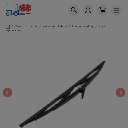
/
Części zamienne
/
Nadwozie i kabina
/
Elementy kabiny
/
Pióra
wycieraczek