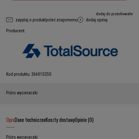
dodaj do przechowalni
zapytaj o produkt
poleć znajomemu
dodaj opinię
Producent:
Kod produktu:
26601S25S
Pióro wycieraczki
Opis
Dane techniczne
Koszty dostawy
Opinie (0)
Pióro wycieraczki