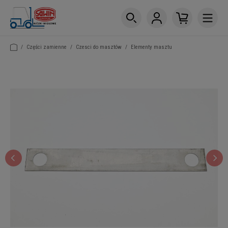
/
Części zamienne
/
Czesci do masztów
/
Elementy masztu