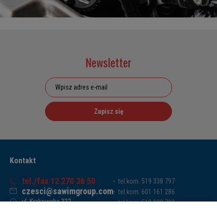
Newsletter
Zapisz się
Kontakt
tel./fax 12 270 36 50
tel.kom. 519 338 797
czesci@sawimgroup.com
tel.kom. 601 161 286
ul. Krakowska 332,
tel.kom. 519 338 793
32-080 Zabierzów
tel.kom. 661 011 669