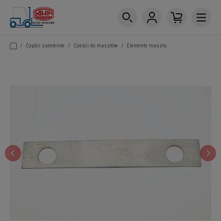
/
Części zamienne
/
Czesci do masztów
/
Elementy masztu