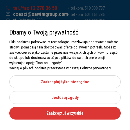
tel./fax 12 270 36 50
tel.kom. 519 338 797
czesci@sawimgroup.com
tel.kom. 601 161 286
ul. Krakowska 332,
tel.kom. 519 338 793
32-080 Zabierzów
tel.kom. 661 011 669
Dbamy o Twoją prywatność
Sawim Group Mariusz Zdyb sp. k.
NIP: 5130284470
Pliki cookies i pokrewne im technologie umożliwiają poprawne działanie
REGON: 5246591010
strony i pomagają nam dostosować ofertę do Twoich potrzeb. Możesz
zaakceptować wykorzystanie przez nas wszystkich tych plików i przejść
do sklepu lub dostosować użycie plików do swoich preferencji,
wybierając opcję "Dostosuj zgody".
Więcej o plikach cookies przeczytasz w naszej Polityce prywatności.
O nas
Informacje
Zaakceptuj tylko niezbędne
Moje konto
Dostosuj zgody
Kategorie
Zaakceptuj wszystkie
Wszystkie prawa zastrzeżone Sawimbis 2026