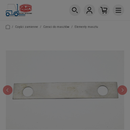
/
Części zamienne
/
Czesci do masztów
/
Elementy masztu