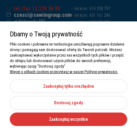
tel./fax 12 270 36 50
tel.kom. 519 338 797
czesci@sawimgroup.com
tel.kom. 601 161 286
ul. Krakowska 332,
tel.kom. 519 338 793
32-080 Zabierzów
tel.kom. 661 011 669
Dbamy o Twoją prywatność
Sawim Group Mariusz Zdyb sp. k.
NIP: 5130284470
Pliki cookies i pokrewne im technologie umożliwiają poprawne działanie
REGON: 5246591010
strony i pomagają nam dostosować ofertę do Twoich potrzeb. Możesz
zaakceptować wykorzystanie przez nas wszystkich tych plików i przejść
do sklepu lub dostosować użycie plików do swoich preferencji,
wybierając opcję "Dostosuj zgody".
Więcej o plikach cookies przeczytasz w naszej Polityce prywatności.
O nas
Informacje
Zaakceptuj tylko niezbędne
Moje konto
Dostosuj zgody
Kategorie
Zaakceptuj wszystkie
Wszystkie prawa zastrzeżone Sawimbis 2026