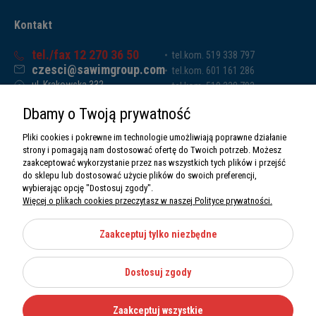
Kontakt
tel./fax 12 270 36 50
tel.kom. 519 338 797
czesci@sawimgroup.com
tel.kom. 601 161 286
ul. Krakowska 332,
tel.kom. 519 338 793
32-080 Zabierzów
tel.kom. 661 011 669
Dbamy o Twoją prywatność
Sawim Group Mariusz Zdyb sp. k.
NIP: 5130284470
Pliki cookies i pokrewne im technologie umożliwiają poprawne działanie
REGON: 5246591010
strony i pomagają nam dostosować ofertę do Twoich potrzeb. Możesz
zaakceptować wykorzystanie przez nas wszystkich tych plików i przejść
do sklepu lub dostosować użycie plików do swoich preferencji,
wybierając opcję "Dostosuj zgody".
Więcej o plikach cookies przeczytasz w naszej Polityce prywatności.
O nas
Informacje
Zaakceptuj tylko niezbędne
Moje konto
Dostosuj zgody
Kategorie
Zaakceptuj wszystkie