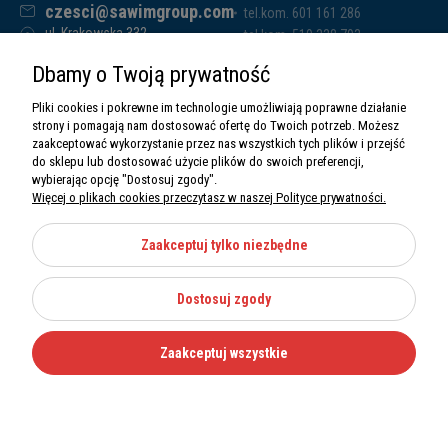
czesci@sawimgroup.com
tel.kom. 601 161 286
ul. Krakowska 332,
tel.kom. 519 338 793
32-080 Zabierzów
tel.kom. 661 011 669
Dbamy o Twoją prywatność
Sawim Group Mariusz Zdyb sp. k.
NIP: 5130284470
Pliki cookies i pokrewne im technologie umożliwiają poprawne działanie
REGON: 5246591010
strony i pomagają nam dostosować ofertę do Twoich potrzeb. Możesz
zaakceptować wykorzystanie przez nas wszystkich tych plików i przejść
do sklepu lub dostosować użycie plików do swoich preferencji,
wybierając opcję "Dostosuj zgody".
Więcej o plikach cookies przeczytasz w naszej Polityce prywatności.
O nas
Informacje
Zaakceptuj tylko niezbędne
Moje konto
Dostosuj zgody
Kategorie
Zaakceptuj wszystkie
Wszystkie prawa zastrzeżone Sawimbis 2026
Made with
by
Mamezi.pl
Nie możesz znaleźć części?
12 270 36 50