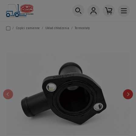
/
Części zamienne
/
Układ chłodzenia
/
Termostaty