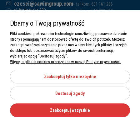
czesci@sawimgroup.com
tel.kom. 601 161 286
ul. Krakowska 332,
tel.kom. 519 338 793
32-080 Zabierzów
tel.kom. 661 011 669
Dbamy o Twoją prywatność
Sawim Group Mariusz Zdyb sp. k.
NIP: 5130284470
Pliki cookies i pokrewne im technologie umożliwiają poprawne działanie
REGON: 5246591010
strony i pomagają nam dostosować ofertę do Twoich potrzeb. Możesz
zaakceptować wykorzystanie przez nas wszystkich tych plików i przejść
do sklepu lub dostosować użycie plików do swoich preferencji,
wybierając opcję "Dostosuj zgody".
Więcej o plikach cookies przeczytasz w naszej Polityce prywatności.
O nas
Informacje
Zaakceptuj tylko niezbędne
Moje konto
Dostosuj zgody
Kategorie
Zaakceptuj wszystkie
Wszystkie prawa zastrzeżone Sawimbis 2026
Made with
by
Mamezi.pl
Nie możesz znaleźć części?
12 270 36 50