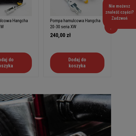
Nie możesz
znaleźć części?
Zadzwoń
lcowa Hangcha
Pompa hamulcowa Hangcha
Pompa 
RW
20-30 seria XW
seria H
240,00 zł
220,0
odaj do
Dodaj do
oszyka
koszyka