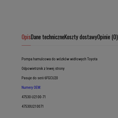
Opis
Dane techniczne
Koszty dostawy
Opinie (0)
Pompa hamulcowa do wózków widłowych Toyota
Odpowietrznik z lewej strony
Pasuje do serii 6FGCU20
Numery OEM:
47530-U2100-71
47530U210071