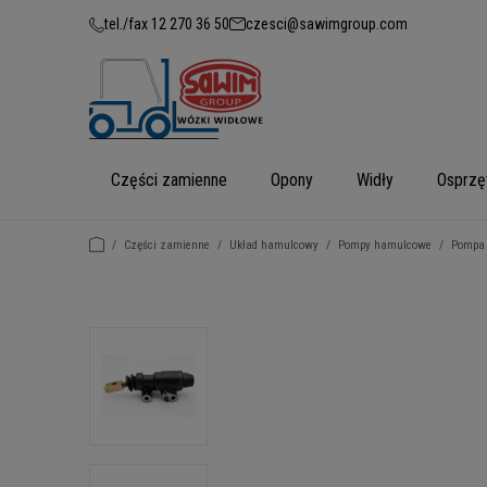
tel./fax 12 270 36 50
czesci@sawimgroup.com
Części zamienne
Opony
Widły
Osprzę
/
Części zamienne
/
Układ hamulcowy
/
Pompy hamulcowe
/
Pompa 