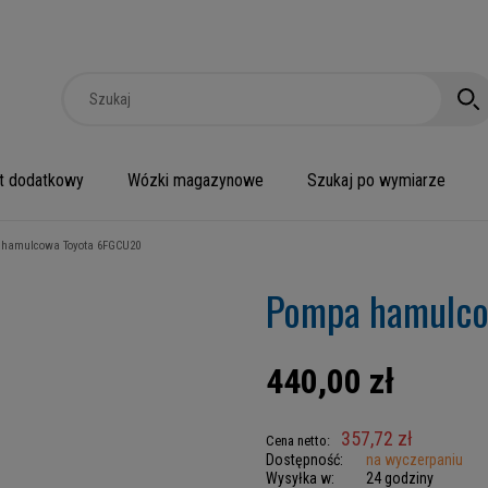
t dodatkowy
Wózki magazynowe
Szukaj po wymiarze
hamulcowa Toyota 6FGCU20
Pompa hamulco
440,00 zł
357,72 zł
Cena netto:
Dostępność:
na wyczerpaniu
Wysyłka w:
24 godziny