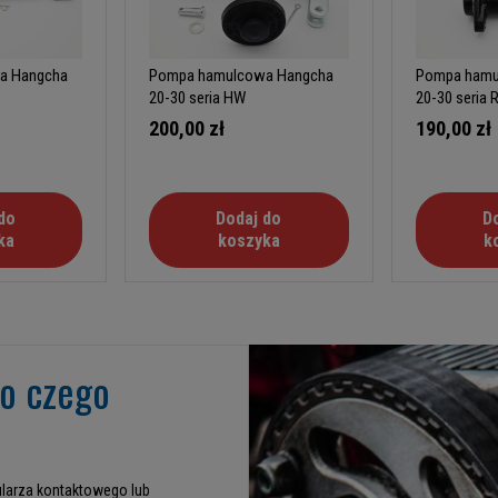
a Hangcha
Pompa hamulcowa Hangcha
Pompa hamu
20-30 seria HW
20-30 seria 
200,00 zł
190,00 zł
do
Dodaj do
D
ka
koszyka
k
go czego
larza kontaktowego lub