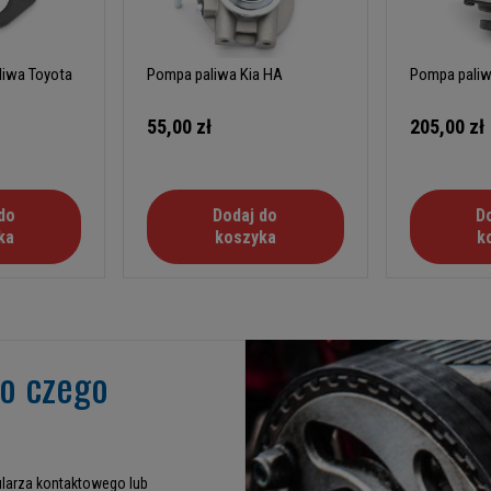
liwa Toyota
Pompa paliwa Kia HA
Pompa pali
55,00 zł
205,00 zł
do
Dodaj do
D
ka
koszyka
k
go czego
larza kontaktowego lub