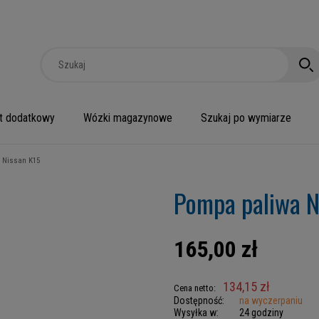
t dodatkowy
Wózki magazynowe
Szukaj po wymiarze
 Nissan K15
Pompa paliwa N
165,00 zł
134,15 zł
Cena netto:
Dostępność:
na wyczerpaniu
Wysyłka w:
24 godziny