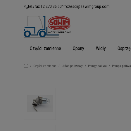
tel./fax 12 270 36 50
czesci@sawimgroup.com
Części zamienne
Opony
Widły
Osprzę
/
Części zamienne
/
Układ paliwowy
/
Pompy paliwa
/
Pompa paliwa