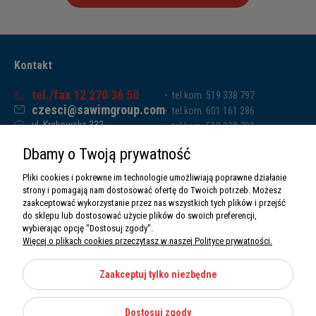
Kontakt
tel./fax 12 270 36 50
tel.kom. 519 338 797
czesci@sawimgroup.com
tel.kom. 601 161 286
ul. Krakowska 332,
tel.kom. 519 338 793
32-080 Zabierzów
tel.kom. 661 011 669
Dbamy o Twoją prywatność
Sawim Group Mariusz Zdyb sp. k.
NIP: 5130284470
Pliki cookies i pokrewne im technologie umożliwiają poprawne działanie
REGON: 5246591010
strony i pomagają nam dostosować ofertę do Twoich potrzeb. Możesz
zaakceptować wykorzystanie przez nas wszystkich tych plików i przejść
do sklepu lub dostosować użycie plików do swoich preferencji,
wybierając opcję "Dostosuj zgody".
Więcej o plikach cookies przeczytasz w naszej Polityce prywatności.
O nas
Informacje
Zaakceptuj tylko niezbędne
Moje konto
Dostosuj zgody