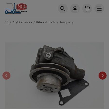
/
Części zamienne
/
Układ chłodzenia
/
Pompy wody