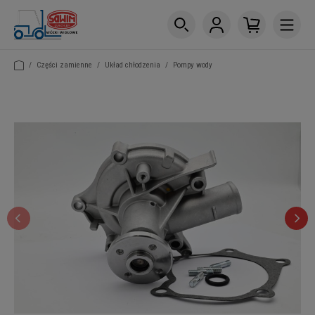
/
Części zamienne
/
Układ chłodzenia
/
Pompy wody