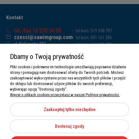
Kontakt
tel./fax 12 270 36 50
tel.kom. 519 338 797
czesci@sawimgroup.com
tel.kom. 601 161 286
ul. Krakowska 332,
tel.kom. 519 338 793
32-080 Zabierzów
tel.kom. 661 011 669
Dbamy o Twoją prywatność
Sawim Group Mariusz Zdyb sp. k.
NIP: 5130284470
Pliki cookies i pokrewne im technologie umożliwiają poprawne działanie
REGON: 5246591010
strony i pomagają nam dostosować ofertę do Twoich potrzeb. Możesz
zaakceptować wykorzystanie przez nas wszystkich tych plików i przejść
do sklepu lub dostosować użycie plików do swoich preferencji,
wybierając opcję "Dostosuj zgody".
Więcej o plikach cookies przeczytasz w naszej Polityce prywatności.
O nas
Informacje
Zaakceptuj tylko niezbędne
Moje konto
Dostosuj zgody
Kategorie