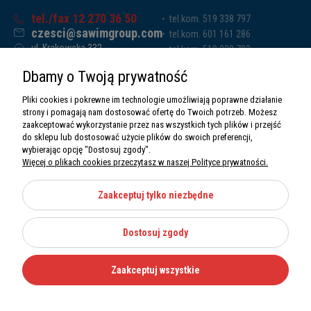
tel./fax 12 270 36 50
tel.kom. 519 338 797
czesci@sawimgroup.com
tel.kom. 601 161 286
ul. Krakowska 332,
tel.kom. 519 338 793
32-080 Zabierzów
tel.kom. 661 011 669
Dbamy o Twoją prywatność
Sawim Group Mariusz Zdyb sp. k.
NIP: 5130284470
Pliki cookies i pokrewne im technologie umożliwiają poprawne działanie
REGON: 5246591010
strony i pomagają nam dostosować ofertę do Twoich potrzeb. Możesz
zaakceptować wykorzystanie przez nas wszystkich tych plików i przejść
do sklepu lub dostosować użycie plików do swoich preferencji,
wybierając opcję "Dostosuj zgody".
Więcej o plikach cookies przeczytasz w naszej Polityce prywatności.
O nas
Informacje
Zaakceptuj tylko niezbędne
Moje konto
Dostosuj zgody
Kategorie
Zaakceptuj wszystkie
Wszystkie prawa zastrzeżone Sawimbis 2026