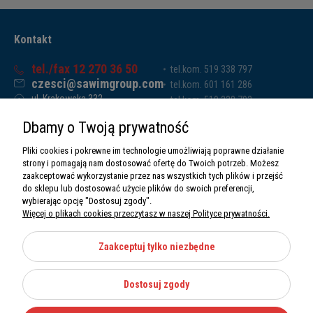
Kontakt
tel./fax 12 270 36 50
tel.kom. 519 338 797
czesci@sawimgroup.com
tel.kom. 601 161 286
ul. Krakowska 332,
tel.kom. 519 338 793
32-080 Zabierzów
tel.kom. 661 011 669
Dbamy o Twoją prywatność
Sawim Group Mariusz Zdyb sp. k.
NIP: 5130284470
Pliki cookies i pokrewne im technologie umożliwiają poprawne działanie
REGON: 5246591010
strony i pomagają nam dostosować ofertę do Twoich potrzeb. Możesz
zaakceptować wykorzystanie przez nas wszystkich tych plików i przejść
do sklepu lub dostosować użycie plików do swoich preferencji,
wybierając opcję "Dostosuj zgody".
Więcej o plikach cookies przeczytasz w naszej Polityce prywatności.
O nas
Informacje
Zaakceptuj tylko niezbędne
Moje konto
Dostosuj zgody
Kategorie