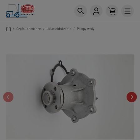
/
Części zamienne
/
Układ chłodzenia
/
Pompy wody