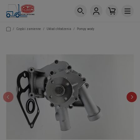
/
Części zamienne
/
Układ chłodzenia
/
Pompy wody