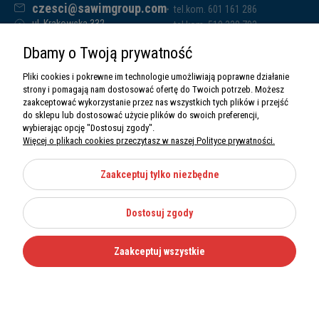
czesci@sawimgroup.com
tel.kom. 601 161 286
ul. Krakowska 332,
tel.kom. 519 338 793
32-080 Zabierzów
tel.kom. 661 011 669
Dbamy o Twoją prywatność
Sawim Group Mariusz Zdyb sp. k.
NIP: 5130284470
Pliki cookies i pokrewne im technologie umożliwiają poprawne działanie
REGON: 5246591010
strony i pomagają nam dostosować ofertę do Twoich potrzeb. Możesz
zaakceptować wykorzystanie przez nas wszystkich tych plików i przejść
do sklepu lub dostosować użycie plików do swoich preferencji,
wybierając opcję "Dostosuj zgody".
Więcej o plikach cookies przeczytasz w naszej Polityce prywatności.
O nas
Informacje
Zaakceptuj tylko niezbędne
Moje konto
Dostosuj zgody
Kategorie
Zaakceptuj wszystkie
Wszystkie prawa zastrzeżone Sawimbis 2026
Made with
by
Mamezi.pl
Nie możesz znaleźć części?
12 270 36 50