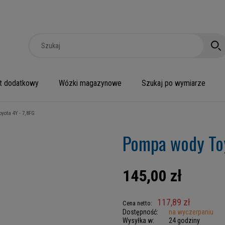
t dodatkowy
Wózki magazynowe
Szukaj po wymiarze
yota 4Y - 7,8FG
Pompa wody Toy
145,00 zł
117,89 zł
Cena netto:
Dostępność:
na wyczerpaniu
Wysyłka w:
24 godziny