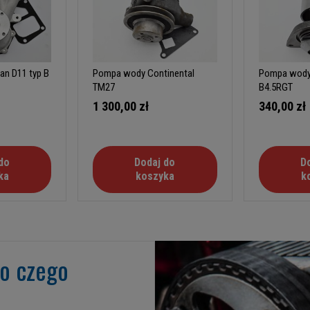
ody Nissan D11 typ B
Pompa wody Continental
Pompa wod
TM27
B4.5RGT
1 300,00 zł
340,00 zł
do
Dodaj do
D
ka
koszyka
k
go czego