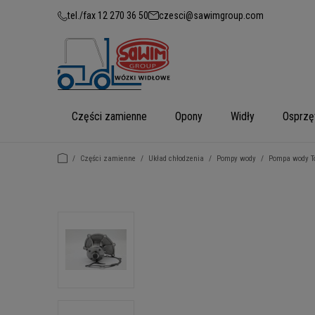
tel./fax 12 270 36 50
czesci@sawimgroup.com
Części zamienne
Opony
Widły
Osprzę
/
Części zamienne
/
Układ chłodzenia
/
Pompy wody
/
Pompa wody To