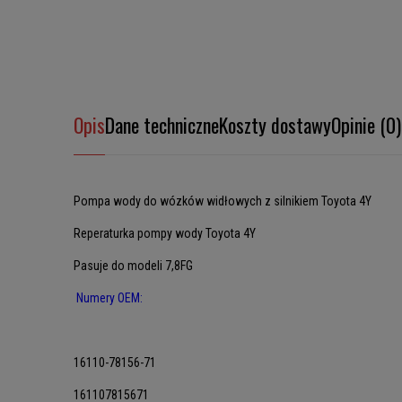
Opis
Dane techniczne
Koszty dostawy
Opinie (0)
Pompa wody do wózków widłowych z silnikiem Toyota 4Y
Reperaturka pompy wody Toyota 4Y
Pasuje do modeli 7,8FG
Numery OEM:
16110-78156-71
161107815671