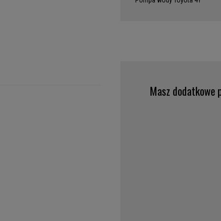
Pompa wody Toyota 4Y
Masz dodatkowe p