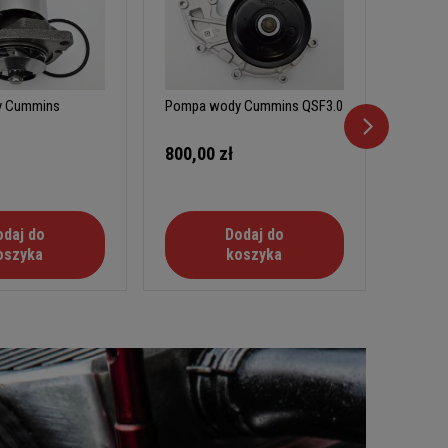
y Cummins
Pompa wody Cummins QSF3.0
Pompa 
800,00 zł
465,0
odaj do
Dodaj do
oszyka
koszyka