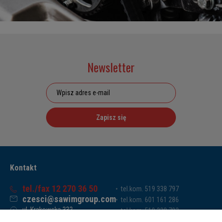
Newsletter
Zapisz się
Kontakt
tel./fax 12 270 36 50
tel.kom. 519 338 797
czesci@sawimgroup.com
tel.kom. 601 161 286
ul. Krakowska 332,
tel.kom. 519 338 793
32-080 Zabierzów
tel.kom. 661 011 669