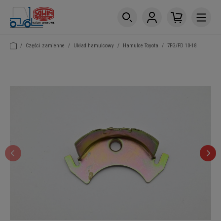
/
Części zamienne
/
Układ hamulcowy
/
Hamulce Toyota
/
7FG/FD 10-18