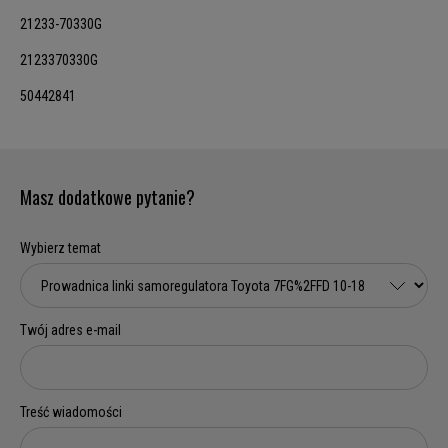
21233-70330G
2123370330G
50442841
Masz dodatkowe pytanie?