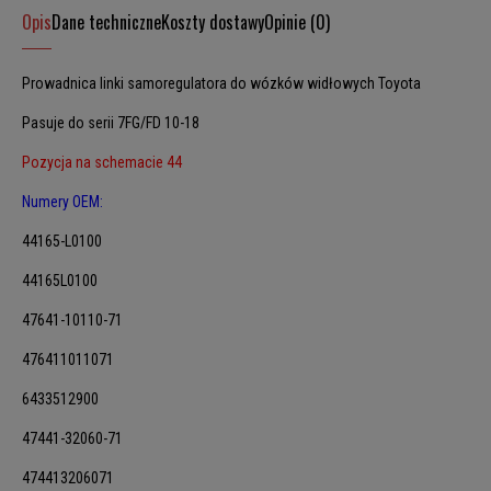
Opis
Dane techniczne
Koszty dostawy
Opinie (0)
Prowadnica linki samoregulatora do wózków widłowych Toyota
Pasuje do serii 7FG/FD 10-18
Pozycja na schemacie 44
Numery OEM:
44165-L0100
44165L0100
47641-10110-71
476411011071
6433512900
47441-32060-71
474413206071