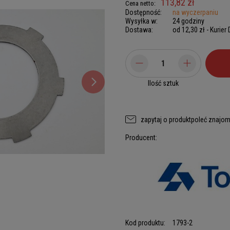
113,82 zł
Cena netto:
Dostępność:
na wyczerpaniu
Wysyłka w:
24 godziny
Dostawa:
od 12,30 zł
- Kurier
Ilość sztuk
zapytaj o produkt
poleć znajo
Producent:
Kod produktu:
1793-2