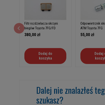
Filtr rozdzielacza skrzyni
Odpowietrznik sk
biegów Toyota 7FG/FD
ATM Toyota 7FG
380,00 zł
55,00 zł
Dodaj do
Dodaj 
koszyka
koszy
Dalej nie znalazłeś te
szukasz?