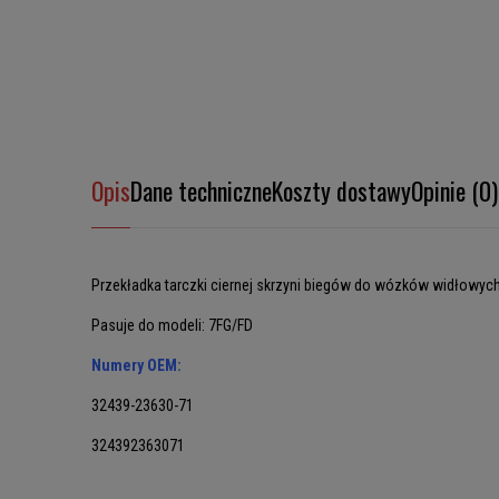
Opis
Dane techniczne
Koszty dostawy
Opinie (0)
Przekładka tarczki ciernej skrzyni biegów do wózków widłowyc
Pasuje do modeli: 7FG/FD
Numery OEM:
32439-23630-71
324392363071