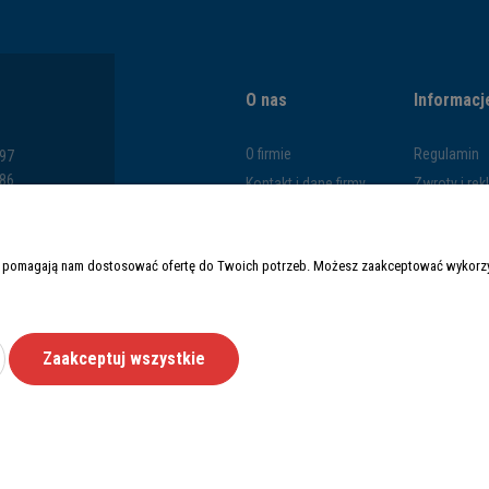
O nas
Informacj
O firmie
Regulamin
797
286
Kontakt i dane firmy
Zwroty i re
793
Blog
Polityka pr
669
Formy płatn
y i pomagają nam dostosować ofertę do Twoich potrzeb. Możesz zaakceptować wykorzys
Czas i kosz
Zaakceptuj wszystkie