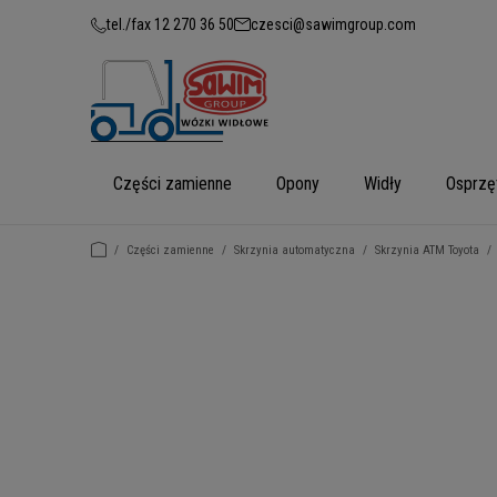
tel./fax 12 270 36 50
czesci@sawimgroup.com
Części zamienne
Opony
Widły
Osprzę
/
Części zamienne
/
Skrzynia automatyczna
/
Skrzynia ATM Toyota
/