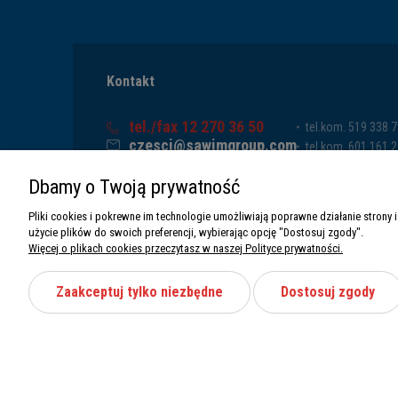
Kontakt
tel./fax 12 270 36 50
tel.kom. 519 338 
czesci@sawimgroup.com
tel.kom. 601 161 
ul. Krakowska 332,
tel.kom. 519 338 
Dbamy o Twoją prywatność
32-080 Zabierzów
tel.kom. 661 011 
Sawim Group Mariusz Zdyb sp. k.
Pliki cookies i pokrewne im technologie umożliwiają poprawne działanie stron
NIP: 5130284470
użycie plików do swoich preferencji, wybierając opcję "Dostosuj zgody".
REGON: 5246591010
Więcej o plikach cookies przeczytasz w naszej Polityce prywatności.
Zaakceptuj tylko niezbędne
Dostosuj zgody
Wszystkie prawa zastrzeżone Sawimbis 2026