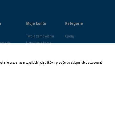
e
Moje konto
Kategorie
Twoje zamówienia
Opony
klamacje
Ustawienia konta
ywatności
Przechowalnia
ości
tanie przez nas wszystkich tych plików i przejść do sklepu lub dostosować
ty dostawy
Made with
by
Mamezi.pl