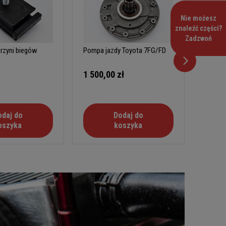
Nie możesz
znaleźć części?
Zadzwoń
rzyni biegów
Pompa jazdy Toyota 7FG/FD
Przekła
skrzyni
B
1 500,00 zł
40,00
odaj do
Dodaj do
oszyka
koszyka