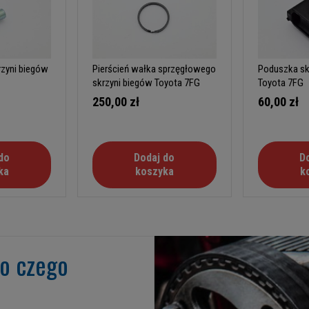
rzyni biegów
Pierścień wałka sprzęgłowego
Poduszka sk
skrzyni biegów Toyota 7FG
Toyota 7FG
250,00 zł
60,00 zł
do
Dodaj do
D
ka
koszyka
k
go czego