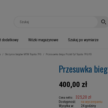
t dodatkowy
Wózki magazynowe
Szukaj po wymiarze
a
/
Skrzynia biegów MTM Toyota 7FG
/
Przesuwka biegu Przód-Tył Toyota 7FG/FD
Przesuwka bieg
400,00 zł
325,20 zł
Cena netto:
Dostępność:
na wyczerpaniu
Wysyłka w:
24 godziny