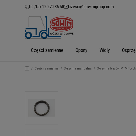
tel./fax 12 270 36 50
czesci@sawimgroup.com
Części zamienne
Opony
Widły
Osprzę
/
Części zamienne
/
Skrzynia manualna
/
Skrzynia biegów MTM Toyot