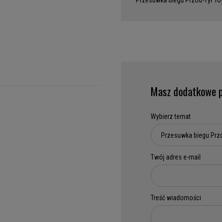
Przesuwka biegu Przód-Tył To
Masz dodatkowe p