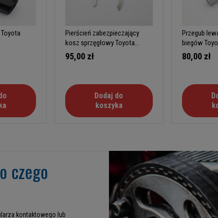
 Toyota
Pierścień zabezpieczający
Przegub lew
kosz sprzęgłowy Toyota
biegów Toyo
7FG/FD
95,00 zł
80,00 zł
do
Dodaj do
D
ka
koszyka
k
go czego
larza kontaktowego lub