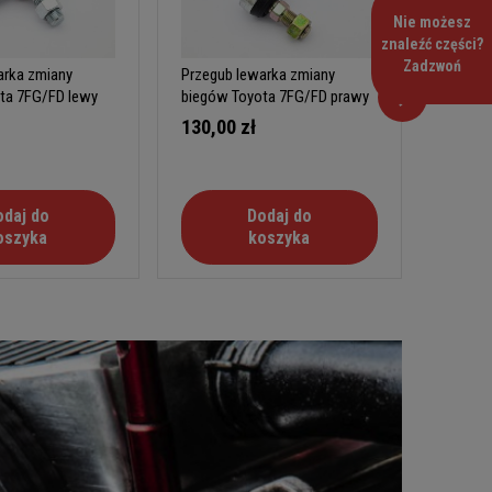
Nie możesz
znaleźć części?
Zadzwoń
arka zmiany
Przegub lewarka zmiany
Sworze
ta 7FG/FD lewy
biegów Toyota 7FG/FD prawy
biegów
130,00 zł
120,0
odaj do
Dodaj do
oszyka
koszyka