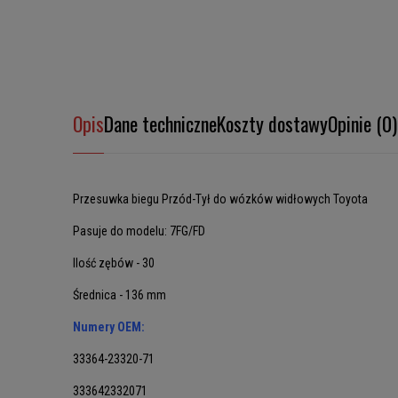
Opis
Dane techniczne
Koszty dostawy
Opinie (0)
Przesuwka biegu Przód-Tył do wózków widłowych Toyota
Pasuje do modelu: 7FG/FD
Ilość zębów - 30
Średnica - 136 mm
Numery OEM:
33364-23320-71
333642332071