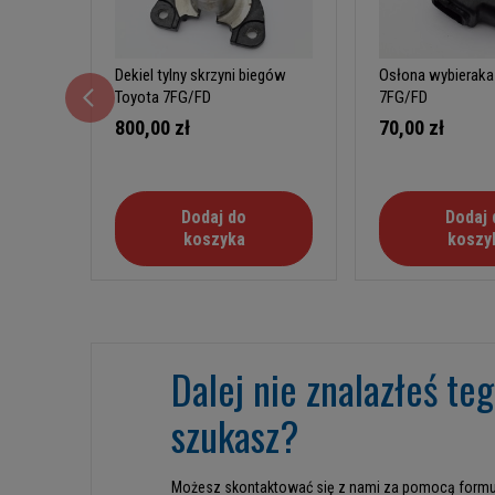
Dekiel tylny skrzyni biegów
Osłona wybieraka
Toyota 7FG/FD
7FG/FD
800,00 zł
70,00 zł
Dodaj do
Dodaj 
koszyka
koszy
Dalej nie znalazłeś te
szukasz?
Możesz skontaktować się z nami za pomocą formu