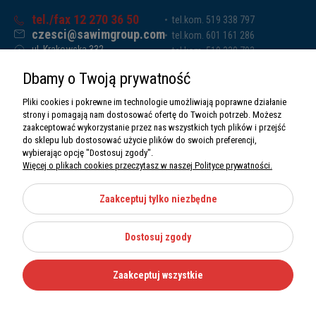
tel./fax 12 270 36 50
tel.kom. 519 338 797
czesci@sawimgroup.com
tel.kom. 601 161 286
ul. Krakowska 332,
tel.kom. 519 338 793
32-080 Zabierzów
tel.kom. 661 011 669
Dbamy o Twoją prywatność
Sawim Group Mariusz Zdyb sp. k.
NIP: 5130284470
Pliki cookies i pokrewne im technologie umożliwiają poprawne działanie
REGON: 5246591010
strony i pomagają nam dostosować ofertę do Twoich potrzeb. Możesz
zaakceptować wykorzystanie przez nas wszystkich tych plików i przejść
do sklepu lub dostosować użycie plików do swoich preferencji,
wybierając opcję "Dostosuj zgody".
Więcej o plikach cookies przeczytasz w naszej Polityce prywatności.
O nas
Informacje
Zaakceptuj tylko niezbędne
Moje konto
Dostosuj zgody
Kategorie
Zaakceptuj wszystkie
Wszystkie prawa zastrzeżone Sawimbis 2026