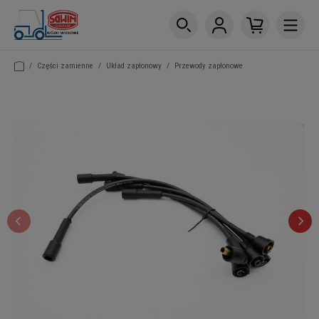
/
Części zamienne
/
Układ zapłonowy
/
Przewody zapłonowe