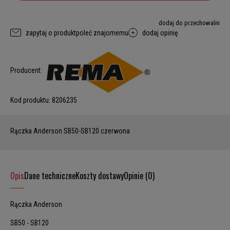
dodaj do przechowalni
zapytaj o produkt
poleć znajomemu
dodaj opinię
Producent:
Kod produktu:
8206235
Rączka Anderson SB50-SB120 czerwona
Opis
Dane techniczne
Koszty dostawy
Opinie (0)
Rączka Anderson
SB50 - SB120