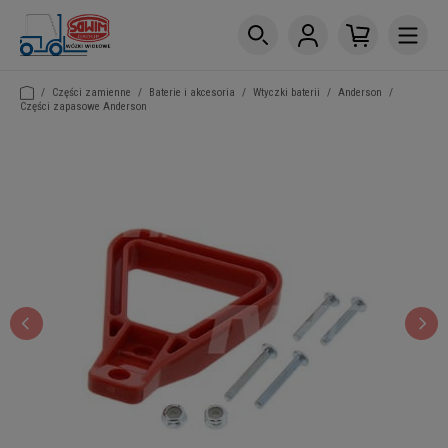
/
Części zamienne
/
Baterie i akcesoria
/
Wtyczki baterii
/
Anderson
/
Części zapasowe Anderson