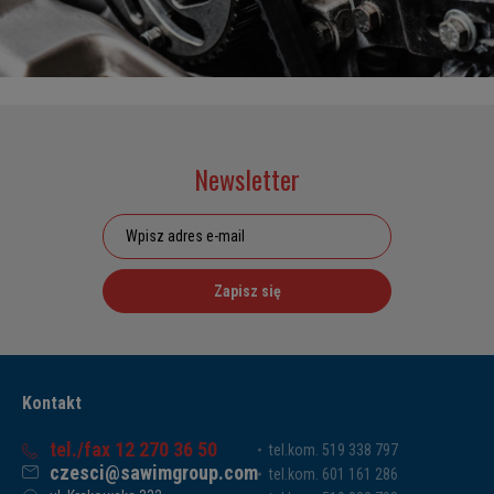
Newsletter
Zapisz się
Kontakt
tel./fax 12 270 36 50
tel.kom. 519 338 797
czesci@sawimgroup.com
tel.kom. 601 161 286