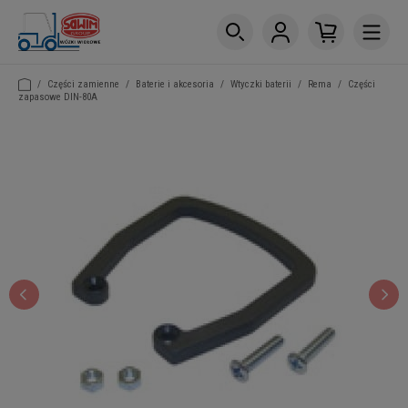
/
Części zamienne
/
Baterie i akcesoria
/
Wtyczki baterii
/
Rema
/
Części
zapasowe DIN-80A