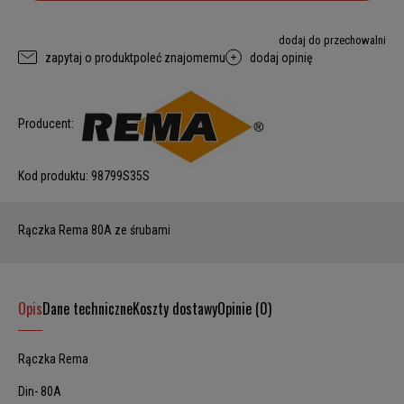
dodaj do przechowalni
zapytaj o produkt
poleć znajomemu
dodaj opinię
Producent:
Kod produktu:
98799S35S
Rączka Rema 80A ze śrubami
Opis
Dane techniczne
Koszty dostawy
Opinie (0)
Rączka Rema
Din- 80A