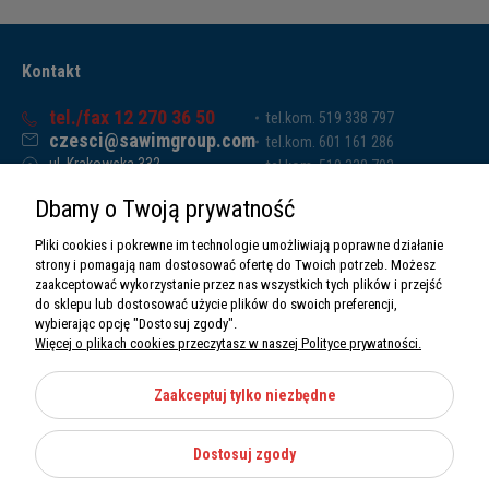
Kontakt
tel./fax 12 270 36 50
tel.kom. 519 338 797
czesci@sawimgroup.com
tel.kom. 601 161 286
ul. Krakowska 332,
tel.kom. 519 338 793
32-080 Zabierzów
tel.kom. 661 011 669
Dbamy o Twoją prywatność
Sawim Group Mariusz Zdyb sp. k.
NIP: 5130284470
Pliki cookies i pokrewne im technologie umożliwiają poprawne działanie
REGON: 5246591010
strony i pomagają nam dostosować ofertę do Twoich potrzeb. Możesz
zaakceptować wykorzystanie przez nas wszystkich tych plików i przejść
do sklepu lub dostosować użycie plików do swoich preferencji,
wybierając opcję "Dostosuj zgody".
Więcej o plikach cookies przeczytasz w naszej Polityce prywatności.
O nas
Informacje
Zaakceptuj tylko niezbędne
Moje konto
Dostosuj zgody
Kategorie