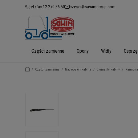
tel./fax 12 270 36 50
czesci@sawimgroup.com
Części zamienne
Opony
Widły
Osprzę
/
Części zamienne
/
Nadwozie i kabina
/
Elementy kabiny
/
Ramiona