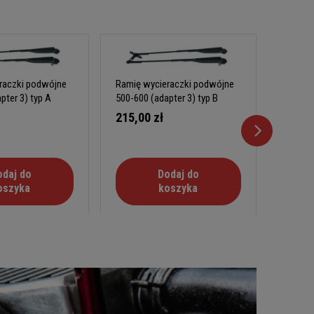
raczki podwójne
Ramię wycieraczki podwójne
Ramię 
pter 3) typ A
500-600 (adapter 3) typ B
550 (ad
215,00 zł
380,0
odaj do
Dodaj do
oszyka
koszyka