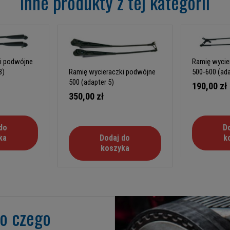
Inne produkty z tej kategorii
i podwójne
Ramię wycie
Ramię wycieraczki podwójne
3)
500-600 (ada
500 (adapter 5)
190,00 zł
350,00 zł
do
D
Dodaj do
ka
k
koszyka
go czego