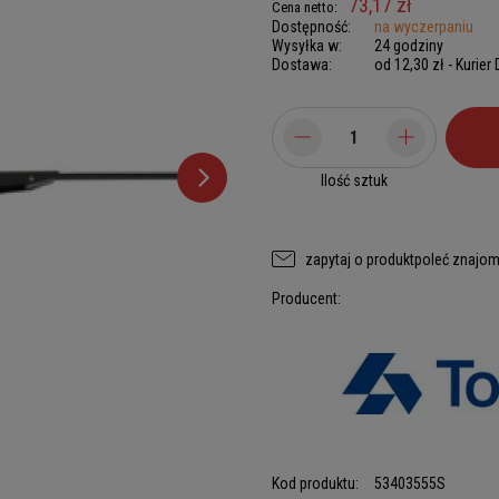
73,17 zł
Cena netto:
Dostępność:
na wyczerpaniu
Wysyłka w:
24 godziny
Dostawa:
od 12,30 zł
- Kurier
Ilość sztuk
zapytaj o produkt
poleć znajo
Producent:
Kod produktu:
53403555S