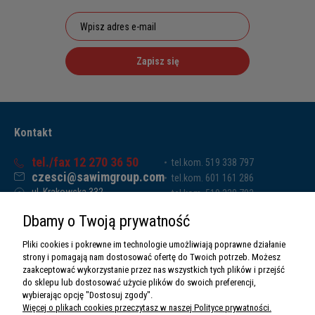
Zapisz się
Kontakt
tel./fax 12 270 36 50
tel.kom. 519 338 797
czesci@sawimgroup.com
tel.kom. 601 161 286
ul. Krakowska 332,
tel.kom. 519 338 793
32-080 Zabierzów
tel.kom. 661 011 669
Dbamy o Twoją prywatność
Sawim Group Mariusz Zdyb sp. k.
NIP: 5130284470
Pliki cookies i pokrewne im technologie umożliwiają poprawne działanie
REGON: 5246591010
strony i pomagają nam dostosować ofertę do Twoich potrzeb. Możesz
zaakceptować wykorzystanie przez nas wszystkich tych plików i przejść
do sklepu lub dostosować użycie plików do swoich preferencji,
wybierając opcję "Dostosuj zgody".
Więcej o plikach cookies przeczytasz w naszej Polityce prywatności.
O nas