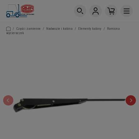
/
Części zamienne
/
Nadwozie i kabina
/
Elementy kabiny
/
Ramiona
wycieraczek