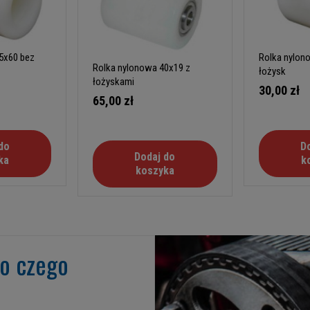
5x60 bez
Rolka nylon
Rolka nylonowa 40x19 z
łożysk
łożyskami
30,00 zł
65,00 zł
do
D
Dodaj do
ka
k
koszyka
go czego