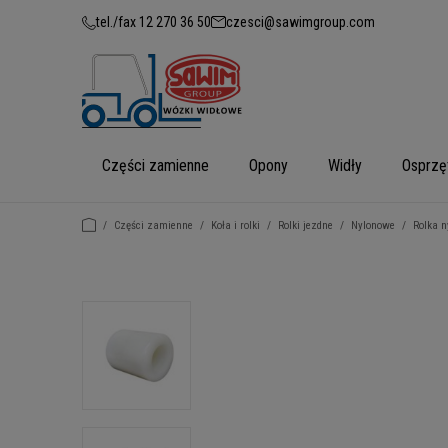
tel./fax 12 270 36 50
czesci@sawimgroup.com
Części zamienne
Opony
Widły
Osprzę
/
Części zamienne
/
Koła i rolki
/
Rolki jezdne
/
Nylonowe
/
Rolka n