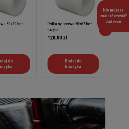
Nie możesz
znaleźć części?
Zadzwoń
owa 50x30 bez
Rolka nylonowa 50x62 bez
Rolka 
łożysk
łożysk
120,00 zł
320,0
odaj do
Dodaj do
oszyka
koszyka