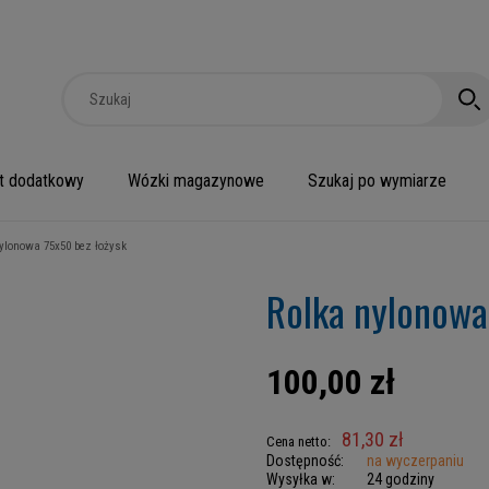
t dodatkowy
Wózki magazynowe
Szukaj po wymiarze
ylonowa 75x50 bez łożysk
Rolka nylonowa
100,00 zł
81,30 zł
Cena netto:
Dostępność:
na wyczerpaniu
Wysyłka w:
24 godziny