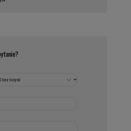
ysk
ytanie?