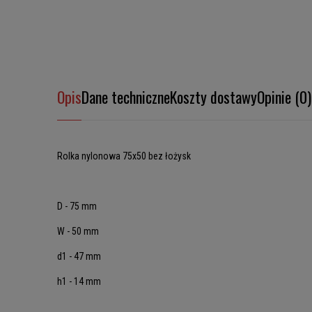
Opis
Dane techniczne
Koszty dostawy
Opinie (0)
Rolka nylonowa 75x50 bez łożysk
D - 75 mm
W - 50 mm
d1 - 47 mm
h1 - 14 mm