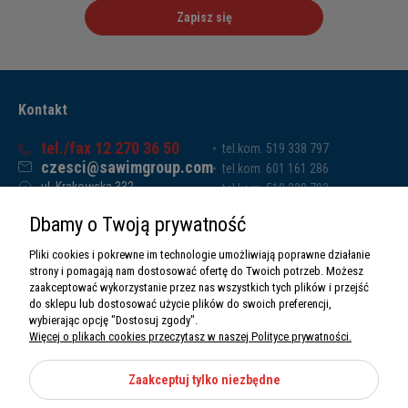
Zapisz się
Kontakt
tel./fax 12 270 36 50
tel.kom. 519 338 797
czesci@sawimgroup.com
tel.kom. 601 161 286
ul. Krakowska 332,
tel.kom. 519 338 793
32-080 Zabierzów
tel.kom. 661 011 669
Dbamy o Twoją prywatność
Sawim Group Mariusz Zdyb sp. k.
NIP: 5130284470
Pliki cookies i pokrewne im technologie umożliwiają poprawne działanie
REGON: 5246591010
strony i pomagają nam dostosować ofertę do Twoich potrzeb. Możesz
zaakceptować wykorzystanie przez nas wszystkich tych plików i przejść
do sklepu lub dostosować użycie plików do swoich preferencji,
wybierając opcję "Dostosuj zgody".
Więcej o plikach cookies przeczytasz w naszej Polityce prywatności.
O nas
Informacje
Zaakceptuj tylko niezbędne