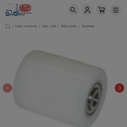
/
Części zamienne
/
Koła i rolki
/
Rolki jezdne
/
Nylonowe