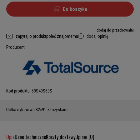
Do koszyka
dodaj do przechowalni
zapytaj o produkt
poleć znajomemu
dodaj opinię
Producent:
Kod produktu:
59S49S63S
Rolka nylonowa 82x91 z łożyskami
Opis
Dane techniczne
Koszty dostawy
Opinie (0)