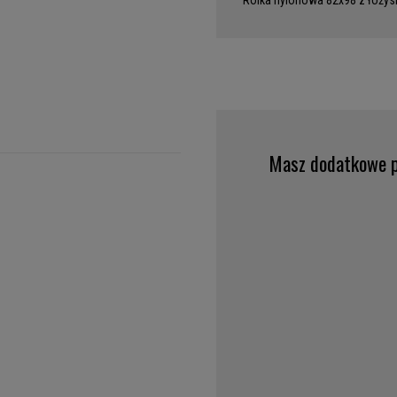
Rolka nylonowa 82x98 z łoży
Masz dodatkowe p