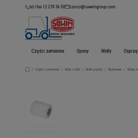
tel./fax 12 270 36 50
czesci@sawimgroup.com
Części zamienne
Opony
Widły
Osprzę
/
Części zamienne
/
Koła i rolki
/
Rolki jezdne
/
Nylonowe
/
Rolka n