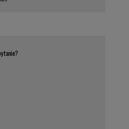
skami
ytanie?