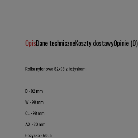
Opis
Dane techniczne
Koszty dostawy
Opinie (0)
Rolka nylonowa 82x98 z łożyskami
D - 82 mm
W - 98 mm
CL - 98 mm
AX - 20 mm
Łożysko - 6005