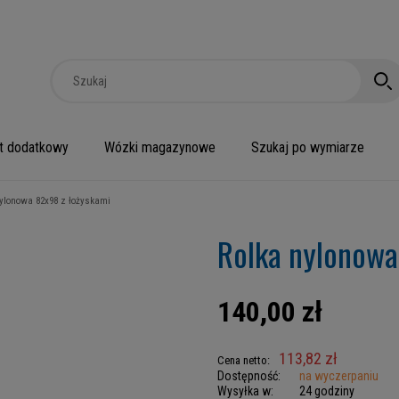
t dodatkowy
Wózki magazynowe
Szukaj po wymiarze
ylonowa 82x98 z łożyskami
Rolka nylonowa
140,00 zł
113,82 zł
Cena netto:
Dostępność:
na wyczerpaniu
Wysyłka w:
24 godziny