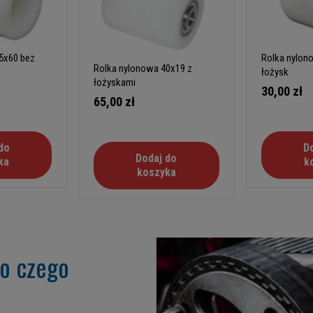
5x60 bez
Rolka nylon
Rolka nylonowa 40x19 z
łożysk
łożyskami
30,00 zł
65,00 zł
do
D
Dodaj do
ka
k
koszyka
go czego