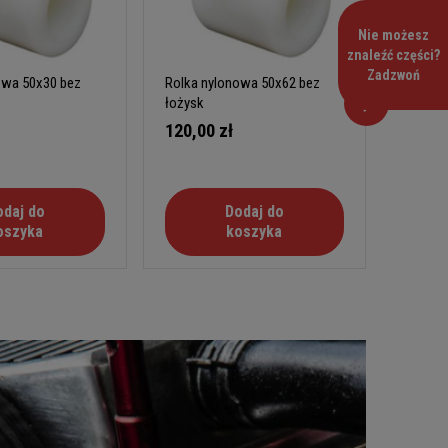
Nie możesz
znaleźć części?
Zadzwoń
owa 50x30 bez
Rolka nylonowa 50x62 bez
Rolka 
łożysk
łożysk
120,00 zł
320,0
odaj do
Dodaj do
oszyka
koszyka