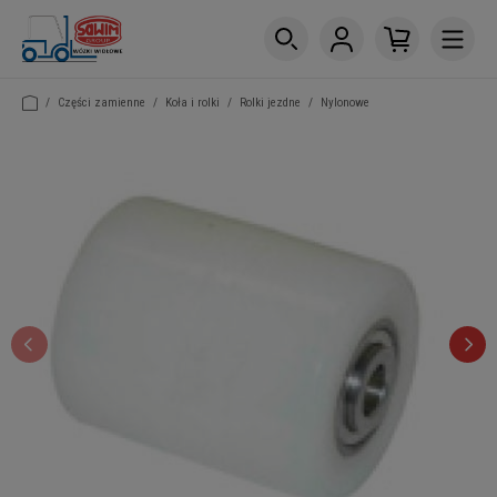
/
Części zamienne
/
Koła i rolki
/
Rolki jezdne
/
Nylonowe