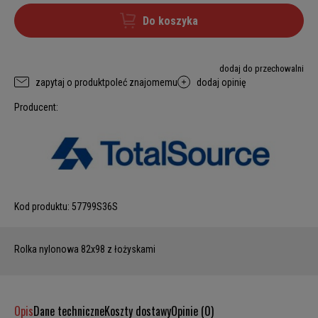
Do koszyka
dodaj do przechowalni
zapytaj o produkt
poleć znajomemu
dodaj opinię
Producent:
Kod produktu:
57799S36S
Rolka nylonowa 82x98 z łożyskami
Opis
Dane techniczne
Koszty dostawy
Opinie (0)