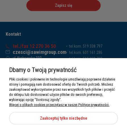
Zapisz się
Kontakt
tel./fax 12 270 36 50
tel.kom. 519 338 797
czesci@sawimgroup.com
tel.kom. 601 161 286
ul. Krakowska 332,
tel.kom. 519 338 793
32-080 Zabierzów
tel.kom. 661 011 669
Dbamy o Twoją prywatność
Sawim Group Mariusz Zdyb sp. k.
NIP: 5130284470
Pliki cookies i pokrewne im technologie umożliwiają poprawne działanie
REGON: 5246591010
strony i pomagają nam dostosować ofertę do Twoich potrzeb. Możesz
zaakceptować wykorzystanie przez nas wszystkich tych plików i przejść
do sklepu lub dostosować użycie plików do swoich preferencji,
wybierając opcję "Dostosuj zgody".
Więcej o plikach cookies przeczytasz w naszej Polityce prywatności.
O nas
Informacje
Zaakceptuj tylko niezbędne