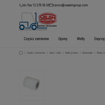
tel./fax 12 270 36 50
czesci@sawimgroup.com
Części zamienne
Opony
Widły
Osprzę
/
Części zamienne
/
Koła i rolki
/
Rolki jezdne
/
Nylonowe
/
Rolka n