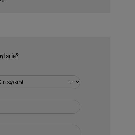
skami
ytanie?