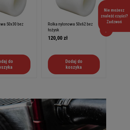
Nie możesz
znaleźć części?
Zadzwoń
owa 50x30 bez
Rolka nylonowa 50x62 bez
Rolka 
łożysk
łożysk
120,00 zł
320,0
odaj do
Dodaj do
oszyka
koszyka