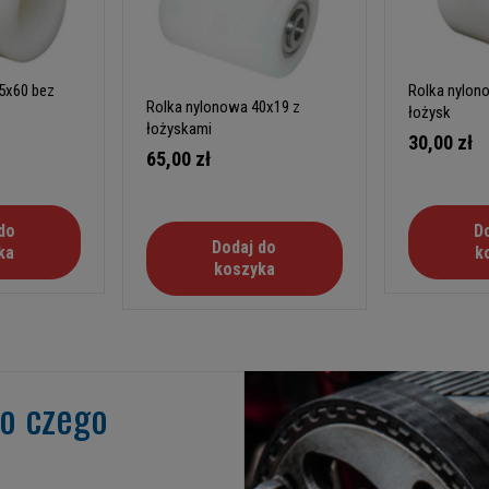
5x60 bez
Rolka nylon
Rolka nylonowa 40x19 z
łożysk
łożyskami
30,00 zł
65,00 zł
do
D
Dodaj do
ka
k
koszyka
go czego