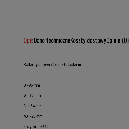
Opis
Dane techniczne
Koszty dostawy
Opinie (0)
Rolka nylonowa 85x60 z łożyskami
D - 85 mm
W - 60 mm
CL - 64 mm
AX - 20 mm
Łożysko - 6204