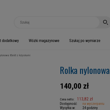
t dodatkowy
Wózki magazynowe
Szukaj po wymiarze
ylonowa 85x60 z łożyskami
Rolka nylonowa
140,00 zł
113,82 zł
Cena netto:
Dostępność:
na wyczerpaniu
Wysyłka w:
24 godziny