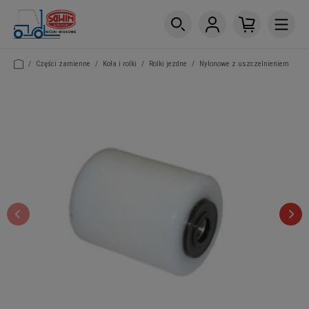
/
Części zamienne
/
Koła i rolki
/
Rolki jezdne
/
Nylonowe z uszczelnieniem