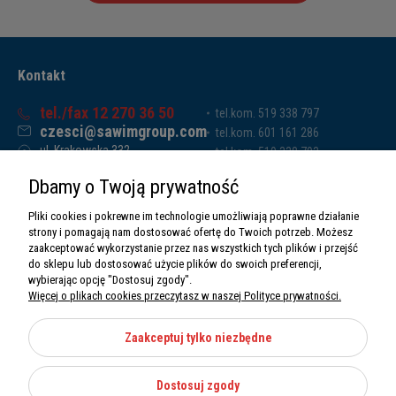
Kontakt
tel./fax 12 270 36 50
tel.kom. 519 338 797
czesci@sawimgroup.com
tel.kom. 601 161 286
ul. Krakowska 332,
tel.kom. 519 338 793
32-080 Zabierzów
tel.kom. 661 011 669
Dbamy o Twoją prywatność
Sawim Group Mariusz Zdyb sp. k.
NIP: 5130284470
Pliki cookies i pokrewne im technologie umożliwiają poprawne działanie
REGON: 5246591010
strony i pomagają nam dostosować ofertę do Twoich potrzeb. Możesz
zaakceptować wykorzystanie przez nas wszystkich tych plików i przejść
do sklepu lub dostosować użycie plików do swoich preferencji,
wybierając opcję "Dostosuj zgody".
Więcej o plikach cookies przeczytasz w naszej Polityce prywatności.
O nas
Informacje
Zaakceptuj tylko niezbędne
Moje konto
Dostosuj zgody