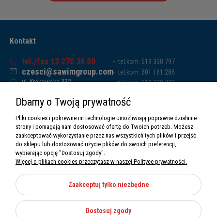
Kontakt
tel./fax 12 270 36 50
tel.kom. 519 338 797
czesci@sawimgroup.com
tel.kom. 601 161 286
ul. Krakowska 332,
tel.kom. 519 338 793
32-080 Zabierzów
tel.kom. 661 011 669
Dbamy o Twoją prywatność
Sawim Group Mariusz Zdyb sp. k.
NIP: 5130284470
Pliki cookies i pokrewne im technologie umożliwiają poprawne działanie
REGON: 5246591010
strony i pomagają nam dostosować ofertę do Twoich potrzeb. Możesz
zaakceptować wykorzystanie przez nas wszystkich tych plików i przejść
do sklepu lub dostosować użycie plików do swoich preferencji,
wybierając opcję "Dostosuj zgody".
Więcej o plikach cookies przeczytasz w naszej Polityce prywatności.
O nas
Informacje
Zaakceptuj tylko niezbędne
Moje konto
Dostosuj zgody