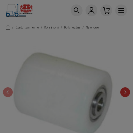
/
Części zamienne
/
Koła i rolki
/
Rolki jezdne
/
Nylonowe