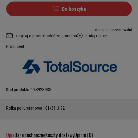
Do koszyka
dodaj do przechowalni
zapytaj o produkt
poleć znajomemu
dodaj opinię
Producent:
Kod produktu:
19S92S93S
Rolka poliuretanowa 101x51 U-92
Opis
Dane techniczne
Koszty dostawy
Opinie (0)