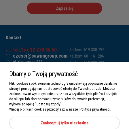
Zapisz się
Kontakt
tel./fax 12 270 36 50
tel.kom. 519 338 797
czesci@sawimgroup.com
tel.kom. 601 161 286
ul. Krakowska 332,
tel.kom. 519 338 793
32-080 Zabierzów
tel.kom. 661 011 669
Dbamy o Twoją prywatność
Sawim Group Mariusz Zdyb sp. k.
NIP: 5130284470
Pliki cookies i pokrewne im technologie umożliwiają poprawne działanie
REGON: 5246591010
strony i pomagają nam dostosować ofertę do Twoich potrzeb. Możesz
zaakceptować wykorzystanie przez nas wszystkich tych plików i przejść
do sklepu lub dostosować użycie plików do swoich preferencji,
wybierając opcję "Dostosuj zgody".
Więcej o plikach cookies przeczytasz w naszej Polityce prywatności.
O nas
Informacje
Zaakceptuj tylko niezbędne