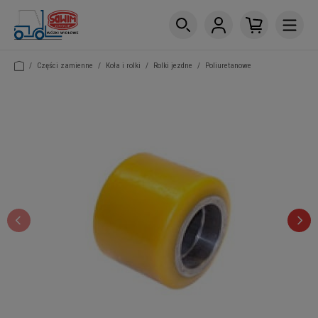
/
Części zamienne
/
Koła i rolki
/
Rolki jezdne
/
Poliuretanowe