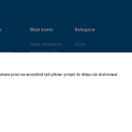
e
Moje konto
Kategorie
Twoje zamówienia
Opony
klamacje
Ustawienia konta
ywatności
Przechowalnia
ości
tanie przez nas wszystkich tych plików i przejść do sklepu lub dostosować
ty dostawy
Made with
by
Mamezi.pl