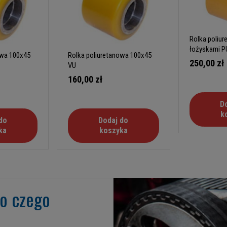
Rolka poliu
łożyskami P
owa 100x45
Rolka poliuretanowa 100x45
250,00 zł
VU
160,00 zł
D
k
do
Dodaj do
ka
koszyka
go czego