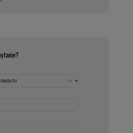
U
ytanie?