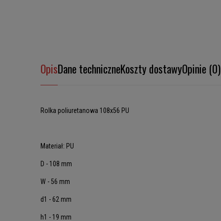
Opis
Dane techniczne
Koszty dostawy
Opinie (0)
Rolka poliuretanowa 108x56 PU
Materiał: PU
D - 108 mm
W - 56 mm
d1 - 62 mm
h1 - 19 mm