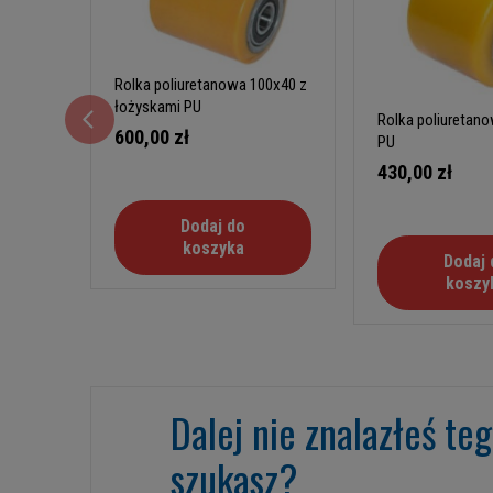
Rolka poliuretanowa 100x40 z
łożyskami PU
Rolka poliuretan
600,00 zł
PU
430,00 zł
Dodaj do
koszyka
Dodaj 
koszy
Dalej nie znalazłeś te
szukasz?