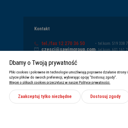
Kontakt
tel./fax 12 270 36 50
tel.kom. 519 338 
czesci@sawimgroup.com
tel.kom. 601 161 
ul. Krakowska 332,
tel.kom. 519 338 
Dbamy o Twoją prywatność
32-080 Zabierzów
tel.kom. 661 011 
Sawim Group Mariusz Zdyb sp. k.
Pliki cookies i pokrewne im technologie umożliwiają poprawne działanie stron
NIP: 5130284470
użycie plików do swoich preferencji, wybierając opcję "Dostosuj zgody".
REGON: 5246591010
Więcej o plikach cookies przeczytasz w naszej Polityce prywatności.
Zaakceptuj tylko niezbędne
Dostosuj zgody
Wszystkie prawa zastrzeżone Sawimbis 2026