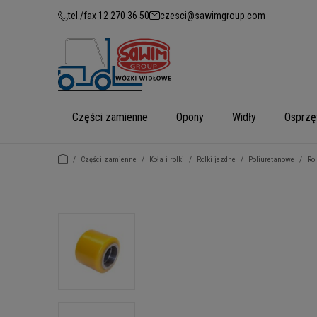
tel./fax 12 270 36 50
czesci@sawimgroup.com
Części zamienne
Opony
Widły
Osprzę
/
Części zamienne
/
Koła i rolki
/
Rolki jezdne
/
Poliuretanowe
/
Ro