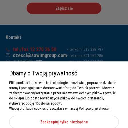
Zapisz się
Kontakt
tel./fax 12 270 36 50
tel.kom. 519 338 797
czesci@sawimgroup.com
tel.kom. 601 161 286
ul. Krakowska 332,
tel.kom. 519 338 793
32-080 Zabierzów
tel.kom. 661 011 669
Dbamy o Twoją prywatność
Sawim Group Mariusz Zdyb sp. k.
NIP: 5130284470
Pliki cookies i pokrewne im technologie umożliwiają poprawne działanie
REGON: 5246591010
strony i pomagają nam dostosować ofertę do Twoich potrzeb. Możesz
zaakceptować wykorzystanie przez nas wszystkich tych plików i przejść
do sklepu lub dostosować użycie plików do swoich preferencji,
wybierając opcję "Dostosuj zgody".
Więcej o plikach cookies przeczytasz w naszej Polityce prywatności.
O nas
Informacje
Zaakceptuj tylko niezbędne