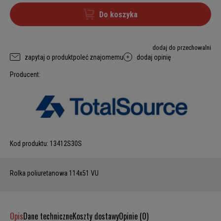
Do koszyka
dodaj do przechowalni
zapytaj o produkt
poleć znajomemu
dodaj opinię
Producent:
Kod produktu:
13412S30S
Rolka poliuretanowa 114x51 VU
Opis
Dane techniczne
Koszty dostawy
Opinie (0)