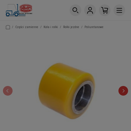
/
Części zamienne
/
Koła i rolki
/
Rolki jezdne
/
Poliuretanowe