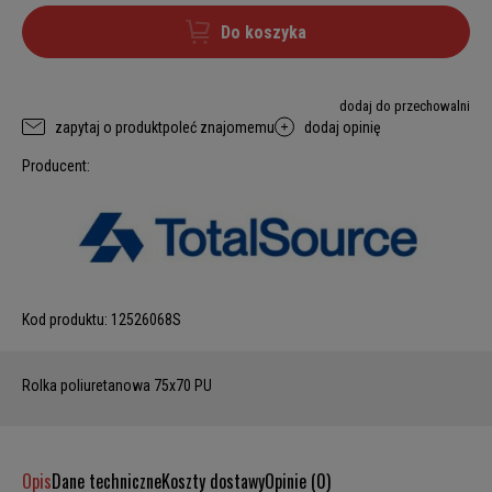
Do koszyka
dodaj do przechowalni
zapytaj o produkt
poleć znajomemu
dodaj opinię
Producent:
Kod produktu:
12526068S
Rolka poliuretanowa 75x70 PU
Opis
Dane techniczne
Koszty dostawy
Opinie (0)