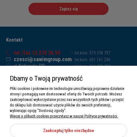
Zapisz się
Kontakt
tel./fax 12 270 36 50
tel.kom. 519 338 797
czesci@sawimgroup.com
tel.kom. 601 161 286
ul. Krakowska 332,
tel.kom. 519 338 793
32-080 Zabierzów
tel.kom. 661 011 669
Dbamy o Twoją prywatność
Sawim Group Mariusz Zdyb sp. k.
NIP: 5130284470
Pliki cookies i pokrewne im technologie umożliwiają poprawne działanie
REGON: 5246591010
strony i pomagają nam dostosować ofertę do Twoich potrzeb. Możesz
zaakceptować wykorzystanie przez nas wszystkich tych plików i przejść
do sklepu lub dostosować użycie plików do swoich preferencji,
wybierając opcję "Dostosuj zgody".
Więcej o plikach cookies przeczytasz w naszej Polityce prywatności.
O nas
Informacje
Zaakceptuj tylko niezbędne