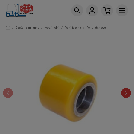
/
Części zamienne
/
Koła i rolki
/
Rolki jezdne
/
Poliuretanowe