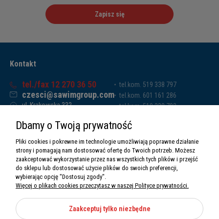
Zapisz się
Kontakt
tel./fax 12 270 36 50
tel.kom. 519 338 797
czesci@sawimgroup.com
tel.kom. 601 161 286
ul. Krakowska 332,
tel.kom. 519 338 793
32-080 Zabierzów
tel.kom. 661 011 669
Dbamy o Twoją prywatność
Sawim Group Mariusz Zdyb sp. k.
NIP: 5130284470
Pliki cookies i pokrewne im technologie umożliwiają poprawne działanie
REGON: 5246591010
strony i pomagają nam dostosować ofertę do Twoich potrzeb. Możesz
zaakceptować wykorzystanie przez nas wszystkich tych plików i przejść
do sklepu lub dostosować użycie plików do swoich preferencji,
wybierając opcję "Dostosuj zgody".
Więcej o plikach cookies przeczytasz w naszej Polityce prywatności.
O nas
Informacje
Zaakceptuj tylko niezbędne