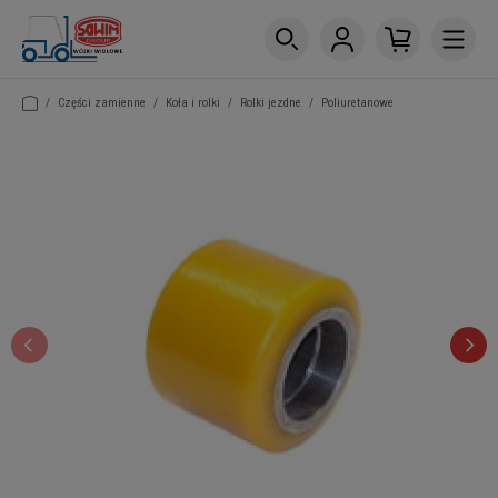
/
Części zamienne
/
Koła i rolki
/
Rolki jezdne
/
Poliuretanowe