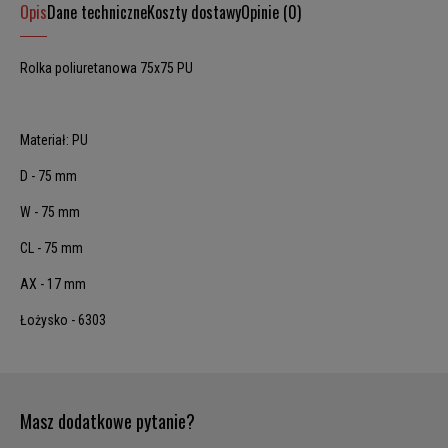
Opis
Dane techniczne
Koszty dostawy
Opinie (0)
Rolka poliuretanowa 75x75 PU
Materiał: PU
D - 75 mm
W - 75 mm
CL - 75 mm
AX - 17 mm
Łożysko - 6303
Masz dodatkowe pytanie?