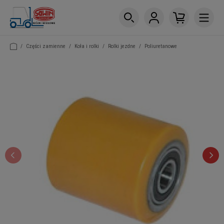
/
Części zamienne
/
Koła i rolki
/
Rolki jezdne
/
Poliuretanowe