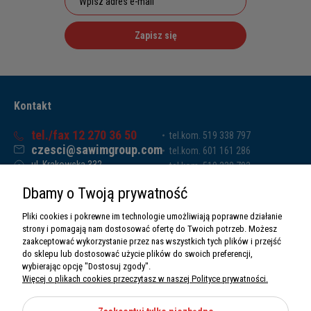
Zapisz się
Kontakt
tel./fax 12 270 36 50
tel.kom. 519 338 797
czesci@sawimgroup.com
tel.kom. 601 161 286
ul. Krakowska 332,
tel.kom. 519 338 793
32-080 Zabierzów
tel.kom. 661 011 669
Dbamy o Twoją prywatność
Sawim Group Mariusz Zdyb sp. k.
NIP: 5130284470
Pliki cookies i pokrewne im technologie umożliwiają poprawne działanie
REGON: 5246591010
strony i pomagają nam dostosować ofertę do Twoich potrzeb. Możesz
zaakceptować wykorzystanie przez nas wszystkich tych plików i przejść
do sklepu lub dostosować użycie plików do swoich preferencji,
wybierając opcję "Dostosuj zgody".
Więcej o plikach cookies przeczytasz w naszej Polityce prywatności.
O nas