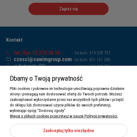
Zapisz się
Kontakt
tel./fax 12 270 36 50
tel.kom. 519 338 797
czesci@sawimgroup.com
tel.kom. 601 161 286
ul. Krakowska 332,
tel.kom. 519 338 793
32-080 Zabierzów
tel.kom. 661 011 669
Dbamy o Twoją prywatność
Sawim Group Mariusz Zdyb sp. k.
NIP: 5130284470
Pliki cookies i pokrewne im technologie umożliwiają poprawne działanie
REGON: 5246591010
strony i pomagają nam dostosować ofertę do Twoich potrzeb. Możesz
zaakceptować wykorzystanie przez nas wszystkich tych plików i przejść
do sklepu lub dostosować użycie plików do swoich preferencji,
wybierając opcję "Dostosuj zgody".
Więcej o plikach cookies przeczytasz w naszej Polityce prywatności.
O nas
Informacje
Zaakceptuj tylko niezbędne