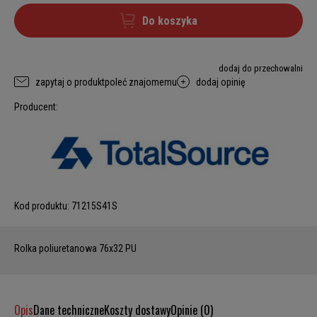
Do koszyka
dodaj do przechowalni
zapytaj o produkt
poleć znajomemu
dodaj opinię
Producent:
Kod produktu:
71215S41S
Rolka poliuretanowa 76x32 PU
Opis
Dane techniczne
Koszty dostawy
Opinie (0)