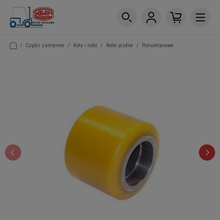
/
Części zamienne
/
Koła i rolki
/
Rolki jezdne
/
Poliuretanowe