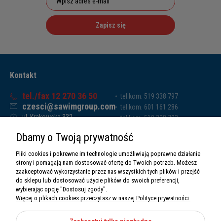
Zapisz się
Kontakt
tel./fax 12 270 36 50
tel.kom. 519 338 797
czesci@sawimgroup.com
tel.kom. 601 161 286
ul. Krakowska 332,
tel.kom. 519 338 793
32-080 Zabierzów
tel.kom. 661 011 669
Dbamy o Twoją prywatność
Sawim Group Mariusz Zdyb sp. k.
NIP: 5130284470
Pliki cookies i pokrewne im technologie umożliwiają poprawne działanie
REGON: 5246591010
strony i pomagają nam dostosować ofertę do Twoich potrzeb. Możesz
zaakceptować wykorzystanie przez nas wszystkich tych plików i przejść
do sklepu lub dostosować użycie plików do swoich preferencji,
wybierając opcję "Dostosuj zgody".
Więcej o plikach cookies przeczytasz w naszej Polityce prywatności.
O nas