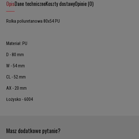
Opis
Dane techniczne
Koszty dostawy
Opinie (0)
Rolka poliuretanowa 80x54 PU
Materiał: PU
D - 80 mm
W - 54 mm
CL - 52 mm
AX - 20 mm
Łożysko - 6004
Masz dodatkowe pytanie?