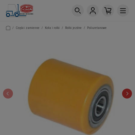
/
Części zamienne
/
Koła i rolki
/
Rolki jezdne
/
Poliuretanowe